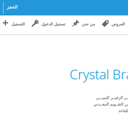
الحجز
العروض
من نحن
تسجيل الدخول
التسجيل
Crystal B
 الزفيــر الثميـــن
ن التقــويم المعــدني
كفاءة.