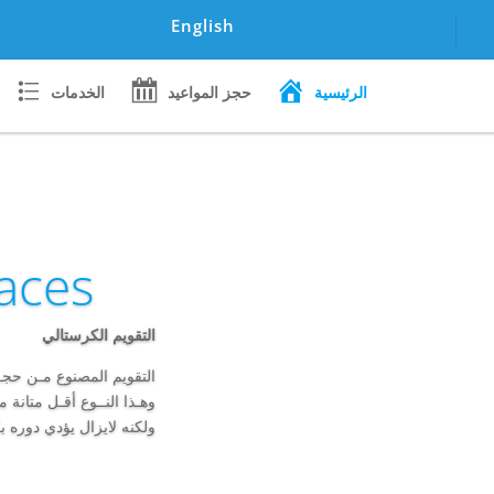
English
الرئيسية
حجز المواعيد
الخدمات
races
التقويم الكرستالي
التقويم المصنوع مـن حجــر
وهـذا النــوع أقـل متانة م
ولكنه لايزال يؤدي دوره ب