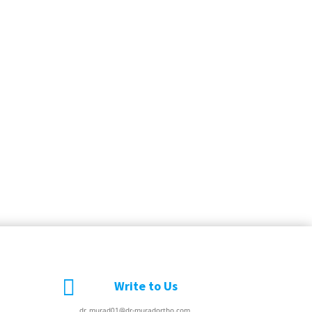

Write to Us
dr_murad01@dr-muradortho.com