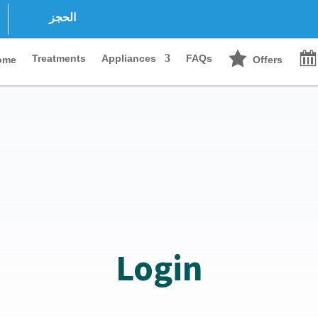
الحجز
Treatments
Appliances
FAQs
ome
Offers
Login